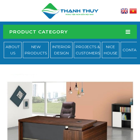
PRODUCT CATEGORY
ABOUT
NEW
INTERIOR
PROJECTS &
NICE
CONTAC
US
PRODUCTS
DESIGN
CUSTOMERS
HOUSE