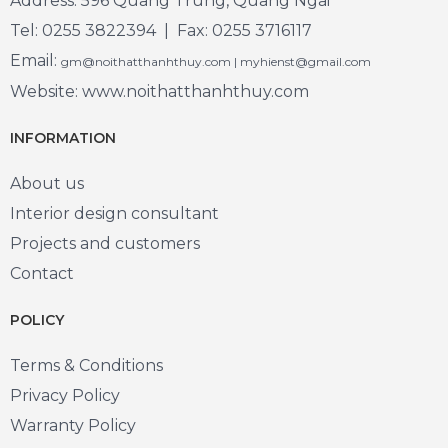
Address: 596 Quang Trung, Quang Ngai
Tel: 0255 3822394 | Fax: 0255 3716117
Email:
gm@noithatthanhthuy.com | myhienst@gmail.com
Website: www.noithatthanhthuy.com
INFORMATION
About us
Interior design consultant
Projects and customers
Contact
POLICY
Terms & Conditions
Privacy Policy
Warranty Policy