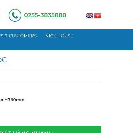
0255-3835888
S & CUSTOMERS
NICE HOUSE
ỐC
0 x H760mm