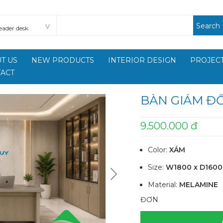
Search
T US
NEW PRODUCTS
INTERIOR DESIGN
PROJECT
ACT
BÀN GIÁM Đ
9.500.000 đ
Color:
XÁM
Size:
W1800 x D160
Material:
MELAMINE
ĐƠN