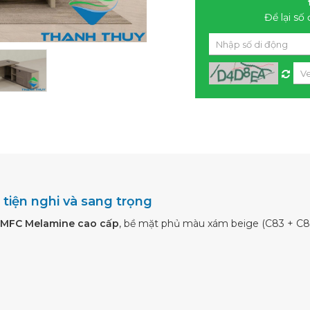
Để lại số 
 tiện nghi và sang trọng
MFC Melamine cao cấp
, bề mặt phủ màu xám beige (C83 + C84