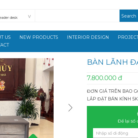
Search
T US
NEW PRODUCTS
INTERIOR DESIGN
PROJECT
ACT
BÀN LÃNH Đ
7.800.000 đ
ĐƠN GIÁ TRÊN BAO G
LẮP ĐẶT BÁN KÍNH 5
Để lại số 