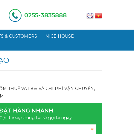
0255-3835888
S & CUSTOMERS
NICE HOUSE
ẠO
ỒM THUẾ VAT 8% VÀ CHI PHÍ VẬN CHUYỂN,
KM
ĐẶT HÀNG NHANH
điện thoại, chúng tôi sẽ gọi lại ngay