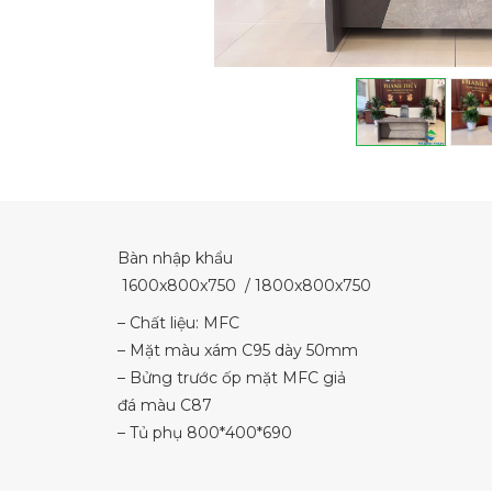
Bàn nhập khẩu
1600x800x750 / 1800x800x750
– Chất liệu: MFC
– Mặt màu xám C95 dày 50mm
– Bửng trước ốp mặt MFC giả
đá màu C87
– Tủ phụ 800*400*690