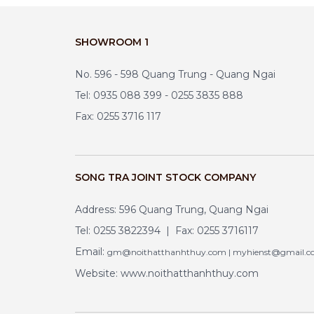
SHOWROOM 1
No. 596 - 598 Quang Trung - Quang Ngai
Tel: 0935 088 399 - 0255 3835 888
Fax: 0255 3716 117
SONG TRA JOINT STOCK COMPANY
Address: 596 Quang Trung, Quang Ngai
Tel: 0255 3822394 | Fax: 0255 3716117
Email:
gm@noithatthanhthuy.com | myhienst@gmail.
Website: www.noithatthanhthuy.com