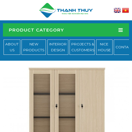
PRODUCT CATEGORY
ABOUT
NEW
INTERIOR
PROJECTS &
NICE
CONTAC
US
PRODUCTS
DESIGN
CUSTOMERS
HOUSE