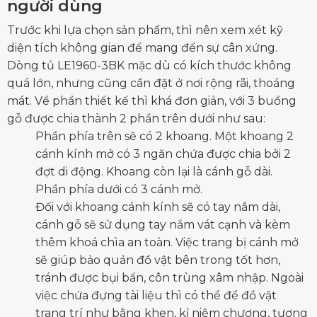
người dùng
Trước khi lựa chọn sản phẩm, thì nên xem xét kỹ
diện tích không gian để mang đến sự cân xứng.
Dòng tủ LE1960-3BK mặc dù có kích thước không
quá lớn, nhưng cũng cần đặt ở nơi rộng rãi, thoáng
mát. Về phần thiết kế thì khá đơn giản, với 3 buồng
gỗ được chia thành 2 phần trên dưới như sau:
Phần phía trên sẽ có 2 khoang. Một khoang 2
cánh kính mở có 3 ngăn chứa được chia bởi 2
đợt di động. Khoang còn lại là cánh gỗ dài.
Phần phía dưới có 3 cánh mở.
Đối với khoang cánh kính sẽ có tay nắm dài,
cánh gỗ sẽ sử dụng tay nắm vát cạnh và kèm
thêm khoá chìa an toàn. Việc trang bị cánh mở
sẽ giúp bảo quản đồ vật bên trong tốt hơn,
tránh được bụi bẩn, côn trùng xâm nhập. Ngoài
việc chứa đựng tài liệu thì có thể để đồ vật
trang trí như bằng khen, kỉ niệm chương, tượng