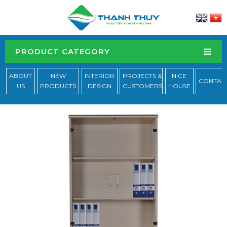
PRODUCT CATEGORY
ABOUT
NEW
INTERIOR
PROJECTS &
NICE
CONTAC
US
PRODUCTS
DESIGN
CUSTOMERS
HOUSE