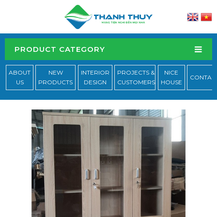
PRODUCT CATEGORY
ABOUT
NEW
INTERIOR
PROJECTS &
NICE
CONTAC
US
PRODUCTS
DESIGN
CUSTOMERS
HOUSE