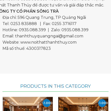
hất Thanh Thủy để được tư vấn và giải đáp thắc mắc.
ÔNG TY CỔ PHẦN SÔNG TRÀ
Địa chỉ: 596 Quang Trung, TP Quảng Ngãi
Tel:
0253 835888
| Fax: 0255 3716117
Hotline:
0935.088.399
| Zalo:
0935.088.399
Email:
thanhthuyquangngai@gmail.com
Website: www.noithatthanhthuy.com
Mã số thuế: 4300317823
PRODUCTS IN THIS CATEGORY
-1.000.000
-1.000.
VND
VND