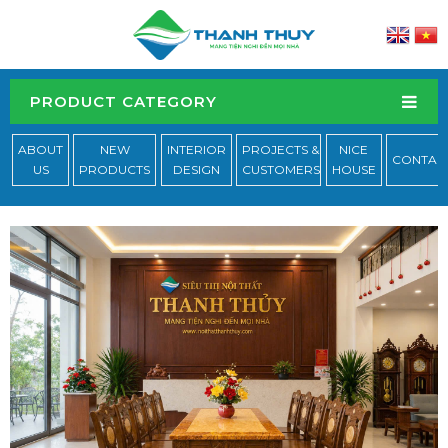
PRODUCT CATEGORY
ABOUT
NEW
INTERIOR
PROJECTS &
NICE
CONTAC
US
PRODUCTS
DESIGN
CUSTOMERS
HOUSE