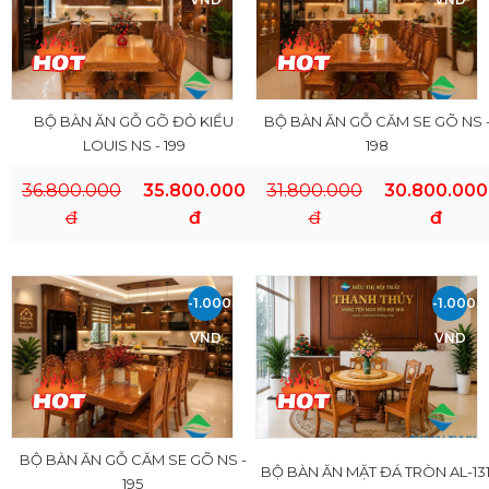
BỘ BÀN ĂN GỖ GÕ ĐỎ KIỂU
BỘ BÀN ĂN GỖ CĂM SE GÕ NS 
LOUIS NS - 199
198
36.800.000
35.800.000
31.800.000
30.800.000
đ
đ
đ
đ
-1.000.000
-1.000.
VND
VND
BỘ BÀN ĂN GỖ CĂM SE GÕ NS -
BỘ BÀN ĂN MẶT ĐÁ TRÒN AL-13
195