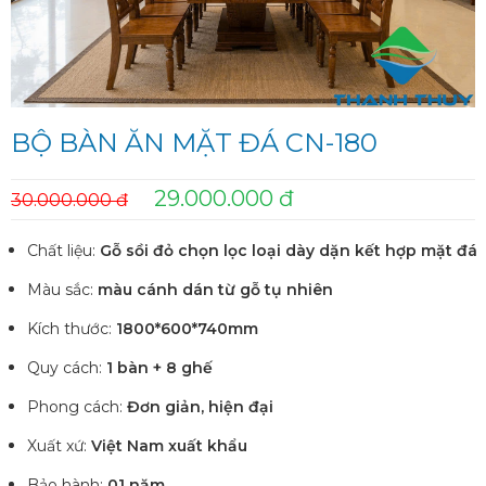
BỘ BÀN ĂN MẶT ĐÁ CN-180
29.000.000 đ
30.000.000 đ
Chất liệu:
Gỗ sồi đỏ chọn lọc loại dày dặn kết hợp mặt đá
Màu sắc:
màu cánh dán từ gỗ tụ nhiên
Kích thước:
1800*600*740mm
Quy cách:
1 bàn + 8 ghế
Phong cách:
Đơn giản, hiện đại
Xuất xứ:
Việt Nam xuất khẩu
Bảo hành:
01 năm