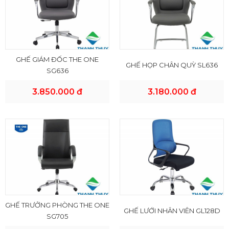
GHẾ GIÁM ĐỐC THE ONE
GHẾ HỌP CHÂN QUỲ SL636
SG636
3.850.000 đ
3.180.000 đ
GHẾ TRƯỞNG PHÒNG THE ONE
GHẾ LƯỚI NHÂN VIÊN GL128D
SG705