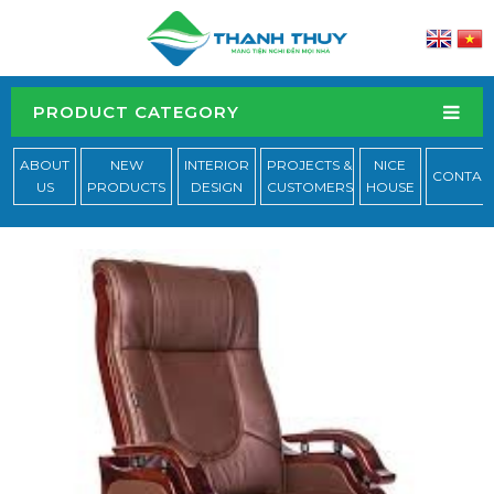
PRODUCT CATEGORY
ABOUT
NEW
INTERIOR
PROJECTS &
NICE
CONTAC
US
PRODUCTS
DESIGN
CUSTOMERS
HOUSE