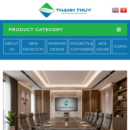
PRODUCT CATEGORY
ABOUT
NEW
INTERIOR
PROJECTS &
NICE
CONTAC
US
PRODUCTS
DESIGN
CUSTOMERS
HOUSE