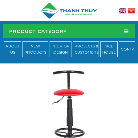
PRODUCT CATEGORY
ABOUT
NEW
INTERIOR
PROJECTS &
NICE
CONTAC
US
PRODUCTS
DESIGN
CUSTOMERS
HOUSE