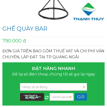
GHẾ QUÀY BAR
790.000 đ
ĐƠN GIÁ TRÊN BAO GỒM THUẾ VAT VÀ CHI PHÍ VẬN
CHUYỂN, LẮP ĐẶT TAỊ TP QUẢNG NGÃI
ĐẶT HÀNG NHANH
Để lại số điện thoại, chúng tôi sẽ gọi lại ngay