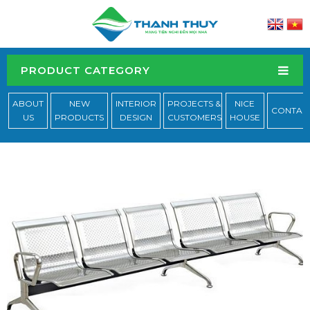
PRODUCT CATEGORY
ABOUT
NEW
INTERIOR
PROJECTS &
NICE
CONTAC
US
PRODUCTS
DESIGN
CUSTOMERS
HOUSE