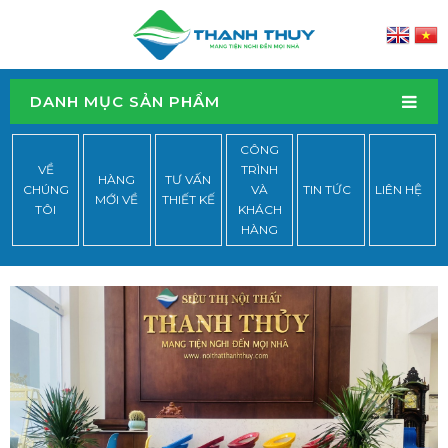
DANH MỤC SẢN PHẨM
CÔNG
VỀ
TRÌNH
HÀNG
TƯ VẤN
CHÚNG
VÀ
TIN TỨC
LIÊN HỆ
MỚI VỀ
THIẾT KẾ
TÔI
KHÁCH
HÀNG