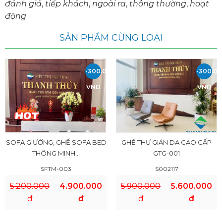
đánh giá
,
tiếp khách
,
ngoài ra
,
thông thường
,
hoạt
động
SẢN PHẨM CÙNG LOẠI
-300.000
-300.0
VND
VND
SOFA GIƯỜNG, GHẾ SOFA BED
GHẾ THƯ GIẢN DA CAO CẤP
THÔNG MINH...
GTG-001
SFTM-003
S002117
5.200.000
4.900.000
5.900.000
5.600.000
đ
đ
đ
đ