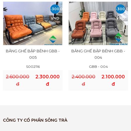
-300.000
-300.0
VND
VND
BĂNG GHẾ BẬP BÊNH GBB -
BĂNG GHẾ BẬP BÊNH GBB -
005
004
S002116
GBB - 004
2.600.000
2.300.000
2.400.000
2.100.000
đ
đ
đ
đ
CÔNG TY CỔ PHẦN SÔNG TRÀ