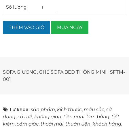
Số lượng
THÊM VÀO GIỎ
MUA NGAY
SOFA GIƯỜNG, GHẾ SOFA BED THÔNG MINH SFTM-
001
Từ khóa:
sản phẩm
,
kích thước
,
màu sắc
,
sử
dụng
,
có thể
,
không gian
,
tiện nghi
,
làm bằng
,
tiết
kiệm
,
cảm giác
,
thoải mái
,
thuận tiện
,
khách hàng
,