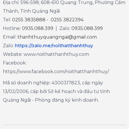
Địa chỉ: 596-598; 608-610 Quang Trung, Phường Cẩm
Thành, Tỉnh Quảng Ngãi
Tel:
0255 3835888 - 0255 3822394
Hotline:
0935.088.399
| Zalo:
0935.088.399
Email:
thanhthuyquangngai@gmail.com
Zalo
:
https://zalo.me/noithatthanhthuy
Website: www.noithatthanhthuy.com
Facebook:
https://www.facebook.com/noithatthanhthuy/
Mã số doanh nghiệp: 4300317823, cấp ngày
13/02/2006, cấp bởi Sở kế hoạch và đầu tư tỉnh
Quảng Ngãi - Phòng đăng ký kinh doanh.