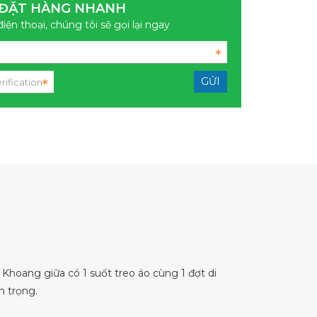
ĐẶT HÀNG NHANH
điện thoại, chúng tôi sẽ gọi lại ngay
. Khoang giữa có 1 suốt treo áo cùng 1 đợt di
n trọng.