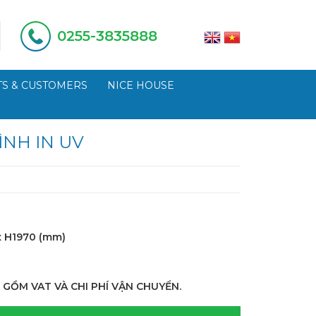
0255-3835888
S & CUSTOMERS
NICE HOUSE
ÌNH IN UV
x H1970 (mm)
 GỒM VAT VÀ CHI PHÍ VẬN CHUYỂN.