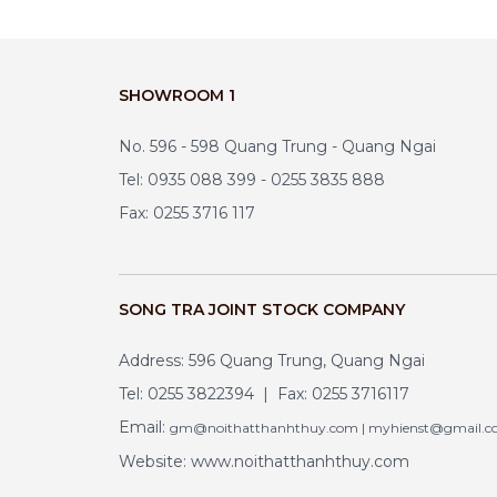
SHOWROOM 1
No. 596 - 598 Quang Trung - Quang Ngai
Tel: 0935 088 399 - 0255 3835 888
Fax: 0255 3716 117
SONG TRA JOINT STOCK COMPANY
Address: 596 Quang Trung, Quang Ngai
Tel: 0255 3822394 | Fax: 0255 3716117
Email:
gm@noithatthanhthuy.com | myhienst@gmail.
Website: www.noithatthanhthuy.com