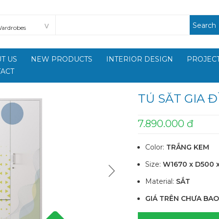
Search
T US
NEW PRODUCTS
INTERIOR DESIGN
PROJECT
ACT
TỦ SẮT GIA Đ
7.890.000 đ
Color:
TRẮNG KEM
Size:
W1670 x D500 
Material:
SẮT
GIÁ TRÊN CHƯA BAO