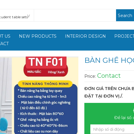
Search
T US
NEW PRODUCTS
INTERIOR DESIGN
PROJECT
ACT
BÀN GHẾ HỌ
Contact
Price:
ĐƠN GIÁ TRÊN CHƯA B
ĐẶT TẠI ĐƠN VỊ./.
Để lại số 