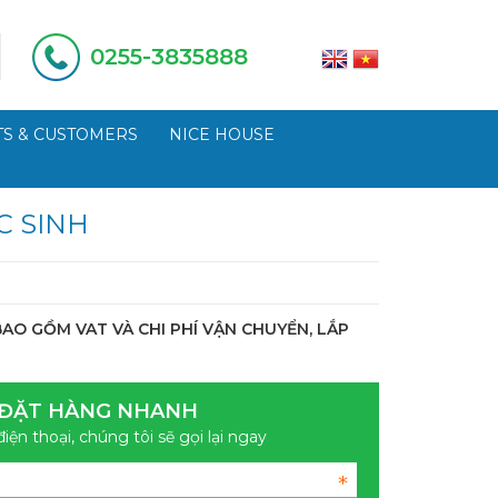
0255-3835888
S & CUSTOMERS
NICE HOUSE
C SINH
AO GỒM VAT VÀ CHI PHÍ VẬN CHUYỂN, LẮP
ĐẶT HÀNG NHANH
điện thoại, chúng tôi sẽ gọi lại ngay