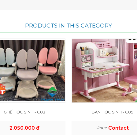
PRODUCTS IN THIS CATEGORY
GHẾ HỌC SINH - C03
BÀN HỌC SINH - C05
2.050.000 đ
Price:
Contact