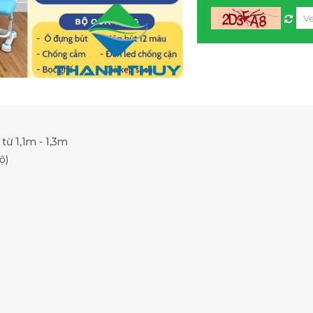
từ 1,1m - 1,3m
ộ)