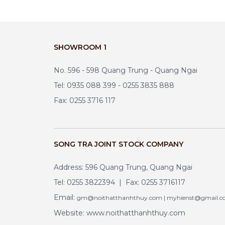
SHOWROOM 1
No. 596 - 598 Quang Trung - Quang Ngai
Tel: 0935 088 399 - 0255 3835 888
Fax: 0255 3716 117
SONG TRA JOINT STOCK COMPANY
Address: 596 Quang Trung, Quang Ngai
Tel: 0255 3822394 | Fax: 0255 3716117
Email:
gm@noithatthanhthuy.com | myhienst@gmail.
Website: www.noithatthanhthuy.com