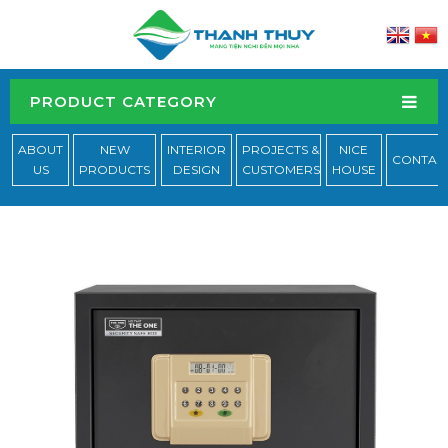
PRODUCT CATEGORY
ABOUT
NEW
INTERIOR
PROJECTS &
NICE
CONTAC
US
PRODUCTS
DESIGN
CUSTOMERS
HOUSE