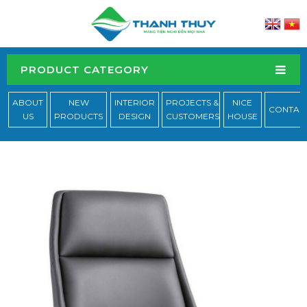
PRODUCT CATEGORY
ABOUT
NEW
INTERIOR
PROJECTS &
NICE
CONTAC
US
PRODUCTS
DESIGN
CUSTOMERS
HOUSE