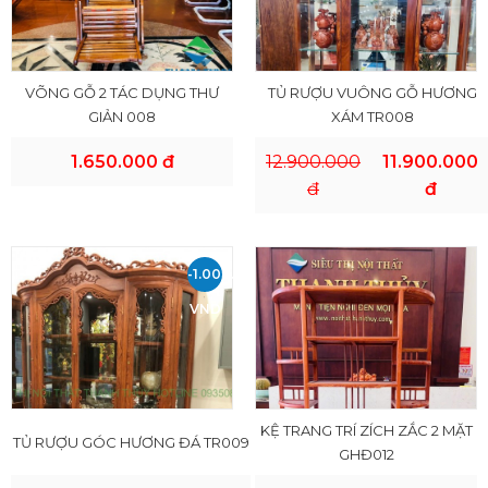
VÕNG GỖ 2 TÁC DỤNG THƯ
TỦ RƯỢU VUÔNG GỖ HƯƠNG
GIẢN 008
XÁM TR008
1.650.000 đ
12.900.000
11.900.000
đ
đ
-1.000.000
VND
KỆ TRANG TRÍ ZÍCH ZẮC 2 MẶT
TỦ RƯỢU GÓC HƯƠNG ĐÁ TR009
GHĐ012