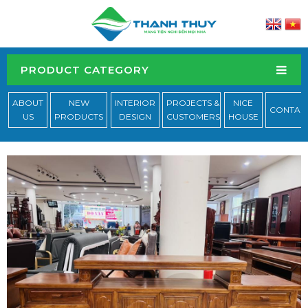
PRODUCT CATEGORY
ABOUT
NEW
INTERIOR
PROJECTS &
NICE
CONTAC
US
PRODUCTS
DESIGN
CUSTOMERS
HOUSE