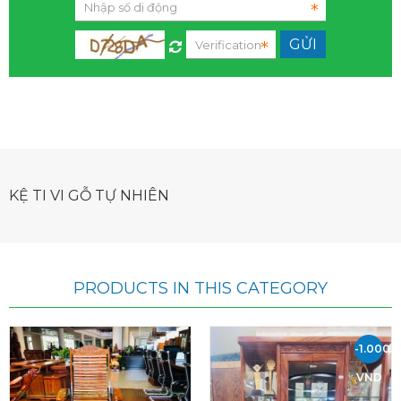
KỆ TI VI GỖ TỰ NHIÊN
PRODUCTS IN THIS CATEGORY
-1.000.
VND