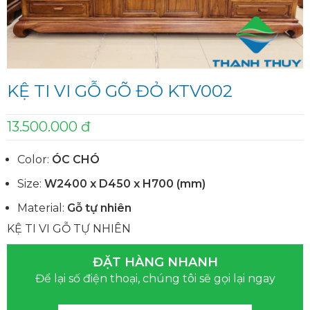
KỆ TI VI GỖ GÕ ĐỎ KTV002
13.500.000 đ
Color:
ÓC CHÓ
Size:
W2400 x D450 x H700 (mm)
Material:
Gỗ tự nhiên
KỆ TI VI GỖ TỰ NHIÊN
ĐẶT HÀNG NHANH
Để lại số điện thoại, chúng tôi sẽ gọi lại ngay