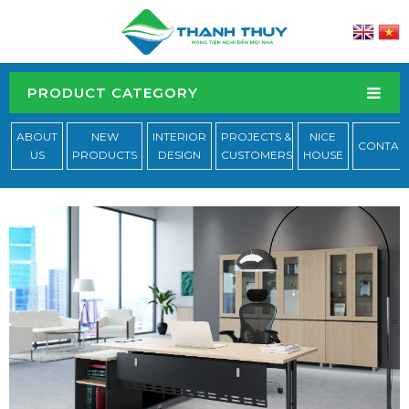
PRODUCT CATEGORY
ABOUT
NEW
INTERIOR
PROJECTS &
NICE
CONTAC
US
PRODUCTS
DESIGN
CUSTOMERS
HOUSE