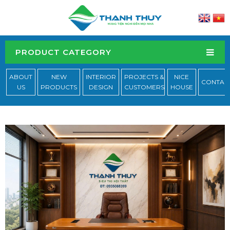
PRODUCT CATEGORY
ABOUT
NEW
INTERIOR
PROJECTS &
NICE
CONTAC
US
PRODUCTS
DESIGN
CUSTOMERS
HOUSE