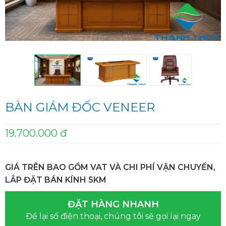
BÀN GIÁM ĐỐC VENEER
19.700.000 đ
GIÁ TRÊN BAO GỒM VAT VÀ CHI PHÍ VẬN CHUYỂN,
LẮP ĐẶT BÁN KÍNH 5KM
ĐẶT HÀNG NHANH
Để lại số điện thoại, chúng tôi sẽ gọi lại ngay